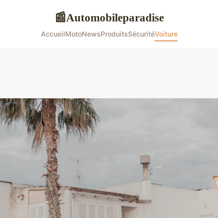
Automobileparadise
📰
Accueil
Moto
News
Produits
Sécurité
Voiture