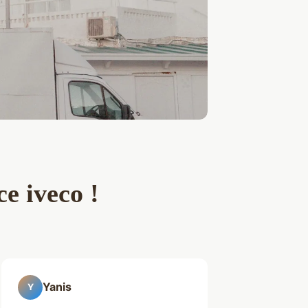
e iveco !
Yanis
Y