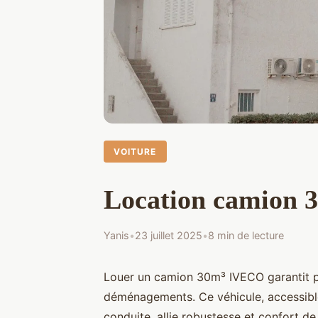
VOITURE
Location camion 30
Yanis
•
23 juillet 2025
•
8 min de lecture
Louer un camion 30m³ IVECO garantit pu
déménagements. Ce véhicule, accessibl
conduite, allie robustesse et confort d