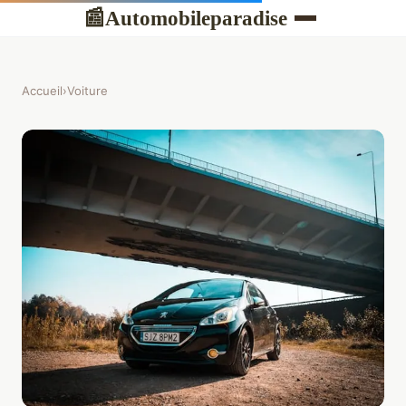
Automobileparadise
📰
Accueil
›
Voiture